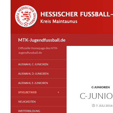
Skip
to
content
Search
MTK-Jugendfussball.de
Offizielle Homepage des MTK-
Jugendfussball.de
AUSWAHL C-JUNIOREN
AUSWAHL D-JUNIOREN
AUSWAHL E-JUNIOREN
C-JUNIOREN
SPIELBETRIEB
C-JUNIO
NEUIGKEITEN
7. JULI 2016
WEITERBILDUNG