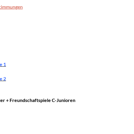
stimmungen
e 1
e 2
ter + Freundschaftspiele C-Junioren