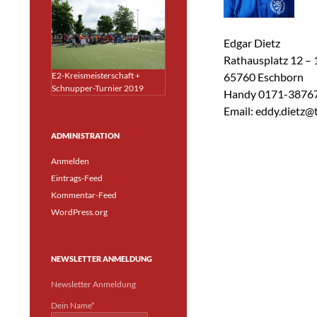
Edgar Dietz
Rathausplatz 12 – 
E2-Kreismeisterschaft +
65760 Eschborn
Schnupper-Turnier 2019
Handy 0171-3876
Email: eddy.dietz@
ADMINISTRATION
Anmelden
Eintrags-Feed
Kommentar-Feed
WordPress.org
NEWSLETTER ANMELDUNG
Newsletter Anmeldung
Dein Name*